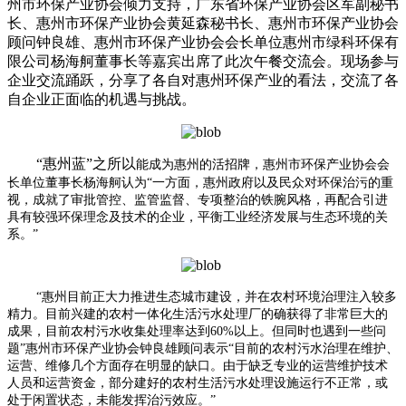
州市环保产业协会倾力支持，广东省环保产业协会区军副秘书
长、惠州市环保产业协会黄延森秘书长、惠州市环保产业协会
顾问钟良雄、惠州市环保产业协会会长单位惠州市绿科环保有
限公司杨海舸董事长等嘉宾出席了此次午餐交流会。现场参与
企业交流踊跃，分享了各自对惠州环保产业的看法，交流了各
自企业正面临的机遇与挑战。
“惠州蓝”之所以
能成为惠州的活招牌，惠州市环保产业协会会
长单位董事长杨海舸认为“一方面，惠州政府以及民众对环保治污的重
视，成就了审批管控、监管监督、专项整治的铁腕风格，再配合引进
具有较强环保理念及技术的企业，平衡工业经济发展与生态环境的关
系。”
“惠州目前正大力推进生态城市建设，并在农村环境治理注入较多
精力。目前兴建的农村一体化生活污水处理厂的确获得了非常巨大的
成果，目前农村污水收集处理率达到60%以上。但同时也遇到一些问
题”惠州市环保产业协会钟良雄顾问表示“目前的农村污水治理在维护、
运营、维修几个方面存在明显的缺口。由于缺乏专业的运营维护技术
人员和运营资金，部分建好的农村生活污水处理设施运行不正常，或
处于闲置状态，未能发挥治污效应。”